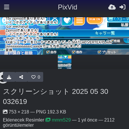
PixVid
0
スクリーンショット 2025 05 30
032619
753 × 218 — PNG 192.3 KB
Eklenecek Resimler
mmm529
—
1 yıl önce
— 2112
görüntülemeler