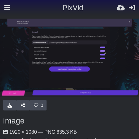
PixVid
0
image
1920 × 1080 — PNG 635.3 KB