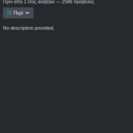
Πριν από 1 έτος
ανέβηκε — 2586 προβολές
Περί
No description provided.