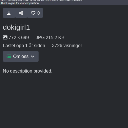
0
dokigirl1
772 × 699 — JPG 215.2 KB
Lastet opp
1 år siden
— 3726 visninger
Om oss
No description provided.