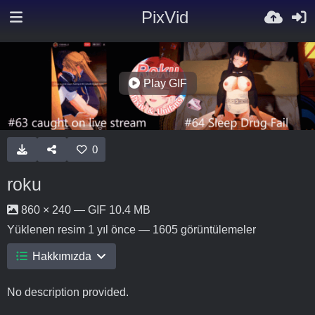
PixVid
Play GIF
0
roku
860 × 240 — GIF 10.4 MB
Yüklenen resim
1 yıl önce
— 1605 görüntülemeler
Hakkımızda
No description provided.