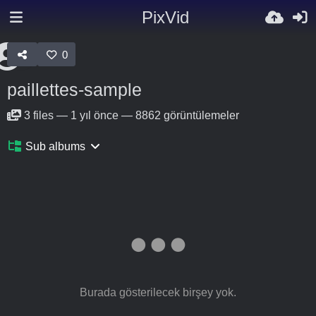
PixVid
0
paillettes-sample
3
files
—
1 yıl önce
—
8862 görüntülemeler
Sub albums
Burada gösterilecek birşey yok.