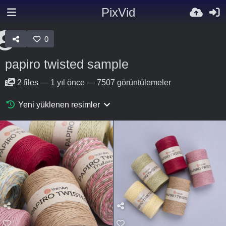
PixVid
0
papiro twisted sample
2
files
—
1 yıl önce
—
7507 görüntülemeler
Yeni yüklenen resimler