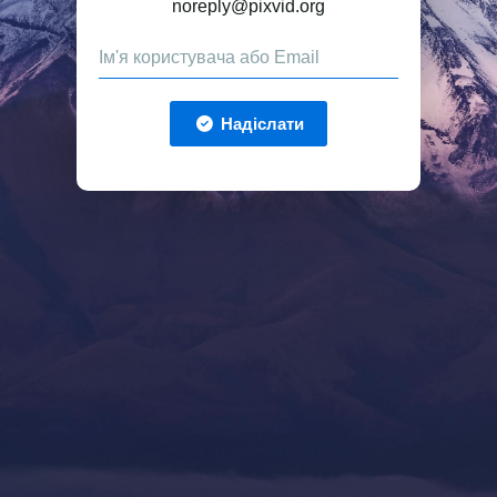
noreply@pixvid.org
Надіслати