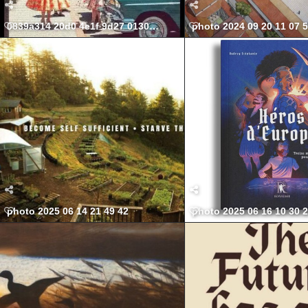
0839a314 20d0 4e1f 9d27 01307fc82605 568x699
photo 2024 09 20 11 07 
photo 2025 06 14 21 49 42
photo 2025 06 16 10 30 