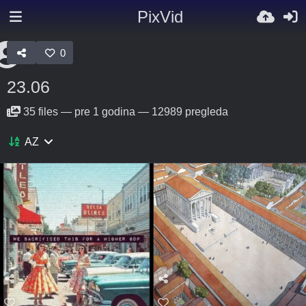
PixVid
0
23.06
35
files
—
pre 1 godina
—
12989 pregleda
AZ