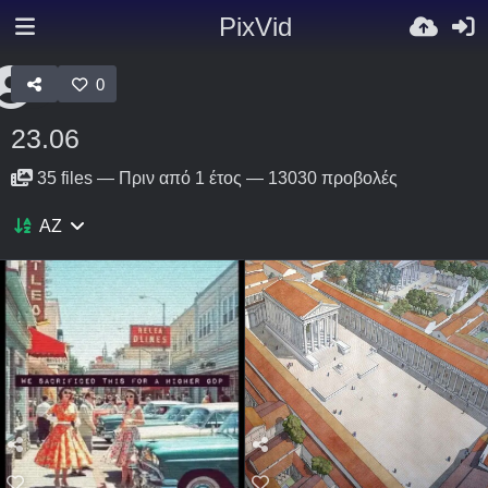
PixVid
0
23.06
35
files
—
Πριν από 1 έτος
—
13030 προβολές
AZ