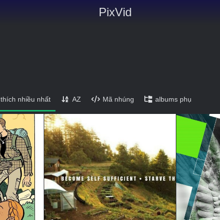
PixVid
thích nhiều nhất
AZ
Mã nhúng
albums phụ