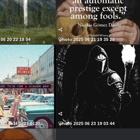
06 20 22 18 04
photo 2025 06 21 19 35 28
0d0 4e1f 9d27 01307fc82605 568x699
photo 2025 06 23 19 03 44