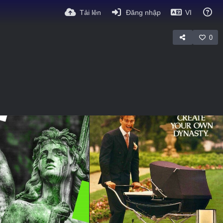
Tải lên
Đăng nhập
VI
0