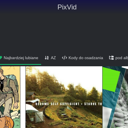
PixVid
Najbardziej lubiane
AZ
Kody do osadzania
pod a