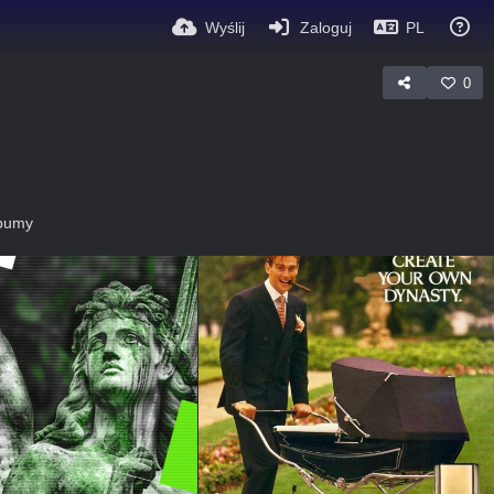
Wyślij
Zaloguj
PL
0
lbumy