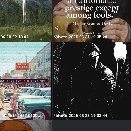
06 20 22 18 04
photo 2025 06 21 19 35 28
0d0 4e1f 9d27 01307fc82605 568x699
photo 2025 06 23 19 03 44