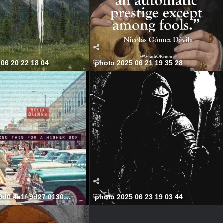
06 20 22 18 04
photo 2025 06 21 19 35 28
0d0 4e1f 9d27 01307fc82605 568x699
photo 2025 06 23 19 03 44