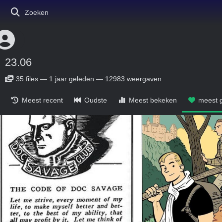
Zoeken
23.06
35
files
—
1 jaar geleden
—
12983 weergaven
Meest recent
Oudste
Meest bekeken
meest g