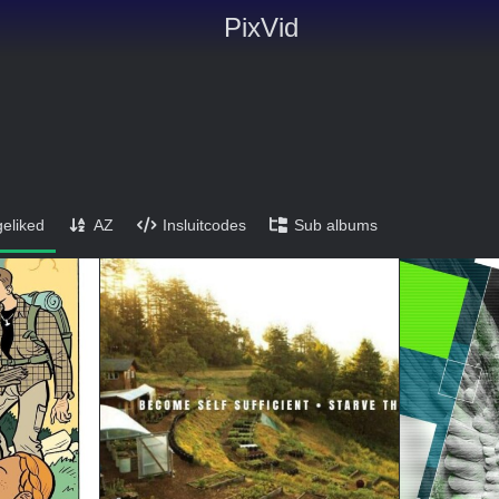
PixVid
eliked
AZ
Insluitcodes
Sub albums