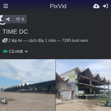
PixVid
0
TIME DC
2
tệp tin
—
cách đây 1 năm
—
7295 lượt xem
Cũ nhất