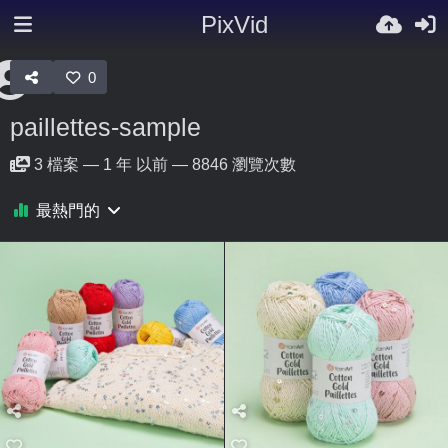
PixVid
0
paillettes-sample
3
檔案
—
1 年 以前
—
8846 瀏覽次數
最熱門的