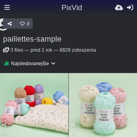
PixVid
0
paillettes-sample
3
files
—
pred 1 rok
—
8829 zobrazenia
Najsledovanejšie