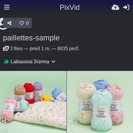
PixVid
0
paillettes-sample
3
files
—
prieš 1 m.
—
8835 perž.
Labiausiai žiūrima