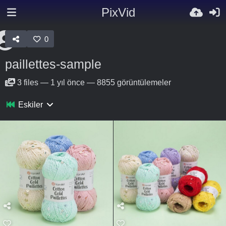
PixVid
0
paillettes-sample
3
files
—
1 yıl önce
—
8855 görüntülemeler
Eskiler