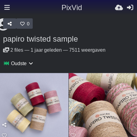
PixVid
0
papiro twisted sample
2
files
—
1 jaar geleden
—
7511 weergaven
Oudste