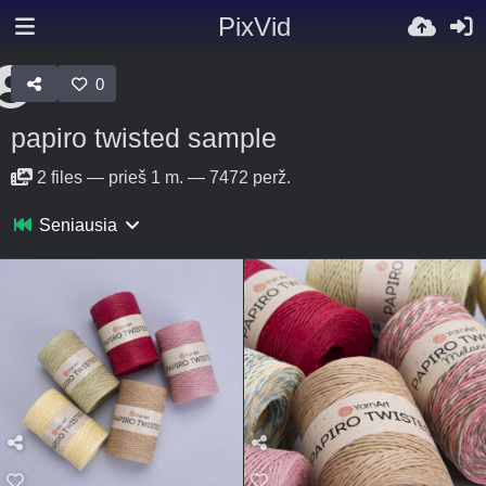
PixVid
0
papiro twisted sample
2
files
—
prieš 1 m.
—
7472 perž.
Seniausia